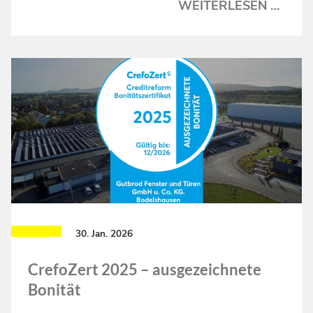
TRAN
WEITERLESEN …
DIE
VERB
–
VFB
ATHL
IM
NEC
30. Jan. 2026
CrefoZert 2025 – ausgezeichnete
Bonität