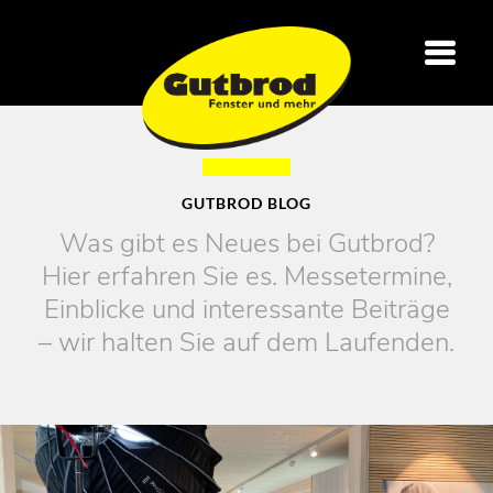
GUTBROD BLOG
Was gibt es Neues bei Gutbrod?
Hier erfahren Sie es. Messetermine,
Einblicke und interessante Beiträge
– wir halten Sie auf dem Laufenden.