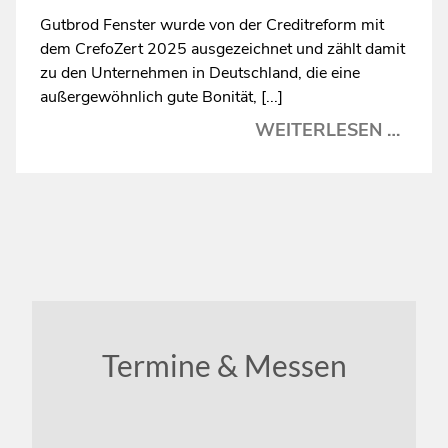
Gutbrod Fenster wurde von der Creditreform mit
dem CrefoZert 2025 ausgezeichnet und zählt damit
zu den Unternehmen in Deutschland, die eine
außergewöhnlich gute Bonität, [...]
CREF
WEITERLESEN …
2025
–
AUSG
BONI
Termine & Messen