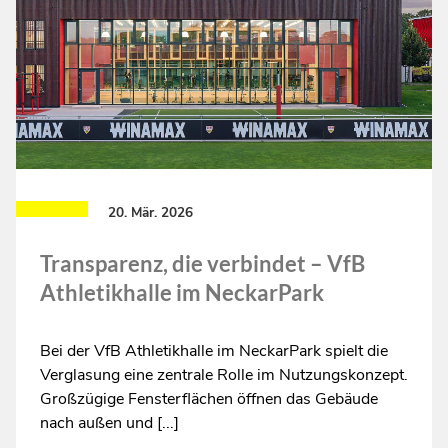
„GROS
REIS 
ES M
ITTE
026
20. Mär. 2026
Transparenz, die verbindet – VfB
Athletikhalle im NeckarPark
Bei der VfB Athletikhalle im NeckarPark spielt die
Verglasung eine zentrale Rolle im Nutzungskonzept.
Großzügige Fensterflächen öffnen das Gebäude
nach außen und [...]