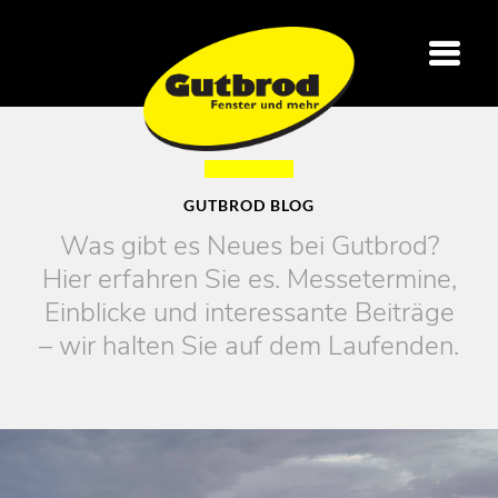
GUTBROD BLOG
Was gibt es Neues bei Gutbrod?
Hier erfahren Sie es. Messetermine,
Einblicke und interessante Beiträge
– wir halten Sie auf dem Laufenden.