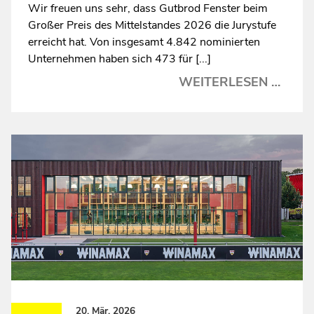
Wir freuen uns sehr, dass Gutbrod Fenster beim
Großer Preis des Mittelstandes 2026 die Jurystufe
erreicht hat. Von insgesamt 4.842 nominierten
Unternehmen haben sich 473 für [...]
GUT
WEITERLESEN …
FENS
ERRE
JURY
BEIM
„GROS
REIS 
ES M
ITTE
026
20. Mär. 2026