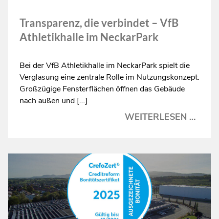
Transparenz, die verbindet – VfB
Athletikhalle im NeckarPark
Bei der VfB Athletikhalle im NeckarPark spielt die
Verglasung eine zentrale Rolle im Nutzungskonzept.
Großzügige Fensterflächen öffnen das Gebäude
nach außen und [...]
TRAN
WEITERLESEN …
DIE
VERB
–
VFB
ATHL
IM
NEC